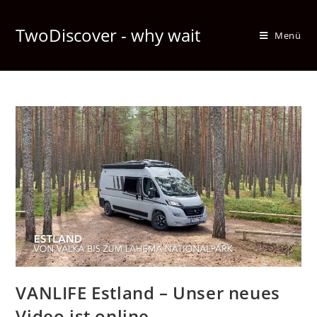
TwoDiscover - why wait
Menü
VANLIFE Estland – Unser neues
Video ist online