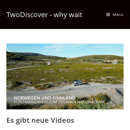
TwoDiscover - why wait
Menü
Es gibt neue Videos